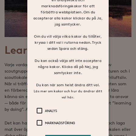
marknadsföringskakor för att
förbättra webbplatsen. Om du
accepterar alla kakor klickar du på Ja,
jag samtycker.
Om du vill välja vilka kakor du tillåter,
kryssa i ditt val i rutorna nedan. Tryck
Learning by doing
sedan Spara och stäng.
Du kan också välja att inte acceptera
Varje vardagskväll och många helger fylls området av
några kakor. Klicka då på Nej, jag
scoutgrupper, som växlar mellan aktiviteter ute i naturen och i
samtycker inte.
scoutlokalen. För scouting handlar om mer än bara friluftsliv.
När vi träffar kårens styrelse beskriver de verksamheten som
Du kan när som helst ändra ditt val.
en förberedelse för livet. Här får barn och ungdomar lära
Läs mer om kakor och hur du ändrar ditt
känna sin egen förmåga, samarbeta med andra och ta ansvar
val här.
— både för sig själva och sin omgivning. De kallar det ”learning
by doing”. Att lära genom att göra.
ANALYS
MARKNADSFÖRING
Det kan handla om allt från att slipa sin egen kniv och laga
mat över öppen eld till att tillsammans måla om i lokalen eller
diska efter en hajk. För självklart åker de också ut och sover i