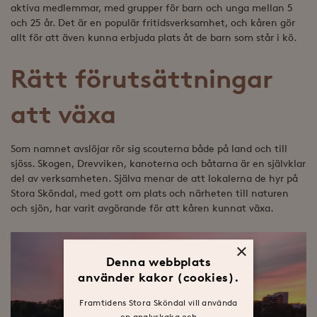
aktiva medlemmar, med grupper för barn och unga mellan 5
och 25 år. Det är en populär fritidsverksamhet, och kåren gör
allt för att även kunna erbjuda plats åt de barn som står i kö.
Rätt förutsättningar
att växa
Som namnet avslöjar rör sig scouterna både på land och till
sjöss. Skogen, Drevviken, kanoterna och båtarna är en självklar
del av verksamheten. Själva menar de att lokalerna de hyr på
Stora Sköndal, med gott om plats och närheten till naturen
och sjön, har varit avgörande för att kåren kunnat växa.
×
Denna webbplats
använder kakor (cookies).
Framtidens Stora Sköndal vill använda
en analyskaka och