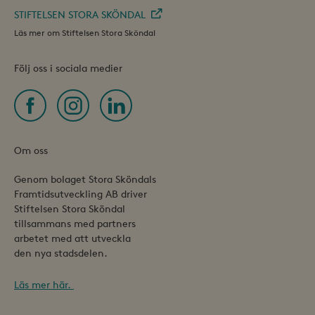
STIFTELSEN STORA SKÖNDAL
Läs mer om Stiftelsen Stora Sköndal
Följ oss i sociala medier
_ga_PPL0Y2TV98
.framtidensstoraskondal.se
1 år 1
månad
Om oss
_ga
1 år 1
Google LLC
månad
.framtidensstoraskondal.se
Genom bolaget Stora Sköndals
Framtidsutveckling AB driver
Stiftelsen Stora Sköndal
tillsammans med partners
arbetet med att utveckla
den nya stadsdelen.
Läs mer här.