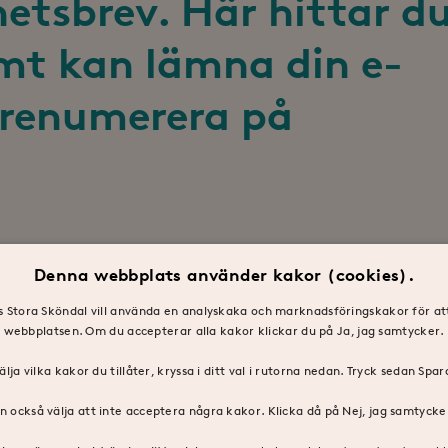
hetsbrev. Här hittar d
amt kan lämna din e-
prenumerera på
.
Denna webbplats använder kakor (cookies).
 Stora Sköndal vill använda en analyskaka och marknadsföringskakor för at
webbplatsen. Om du accepterar alla kakor klickar du på Ja, jag samtycker.
älja vilka kakor du tillåter, kryssa i ditt val i rutorna nedan. Tryck sedan Spa
n också välja att inte acceptera några kakor. Klicka då på Nej, jag samtycker