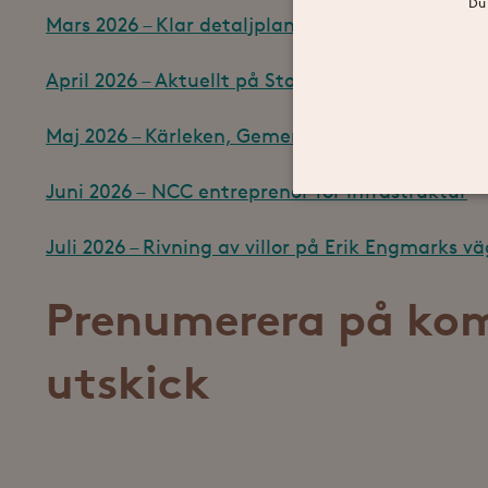
Du 
Mars 2026 – Klar detaljplan för Stora Sköndal e
April 2026 – Aktuellt på Stora Sköndal
Maj 2026 – Kärleken, Gemenskapen och Harmo
Juni 2026 – NCC entreprenör för infrastruktur
Juli 2026 – Rivning av villor på Erik Engmarks vä
Analyscookies används för a
identifiera en viss besökare.
Prenumerera på k
Namn
Lever
_gid
Googl
utskick
.fram
_gat_UA-
.fram
19166681-2