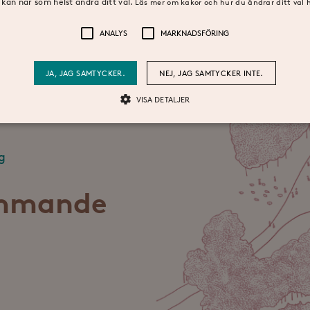
kan när som helst ändra ditt val.
Läs mer om kakor och hur du ändrar ditt val 
tapp 2A
ANALYS
MARKNADSFÖRING
JA, JAG SAMTYCKER.
NEJ, JAG SAMTYCKER INTE.
nin…
VISA DETALJER
Analys
Marknadsföring
g
tt se hur besökare använder webbplatsen, t.ex. analytiska kakor. Dessa cookies kan i
ommande
antör / Domän
Utgång
Beskrivning
1 dag
Denna cookie ställs in av Google Analytics. Den 
e LLC
unikt värde för varje besökt sida och används fö
tidensstoraskondal.se
sidvisningar.
tidensstoraskondal.se
54
Detta är en mönstertyps-cookie som har ställts i
sekunder
mönsterelementet i namnet innehåller det unika
kontot eller webbplatsen det hänför sig till. Det
kakan som används för att begränsa mängden d
Google på webbplatser med hög trafikvolym.