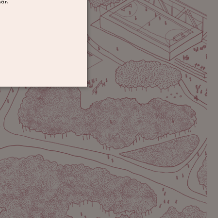
här.
nte användas för att direkt
lagrar och uppdaterar ett
r att räkna och spåra
n av Google Analytics, där
 identitetsnumret för
 är en variant av _gat-
ata som registreras av