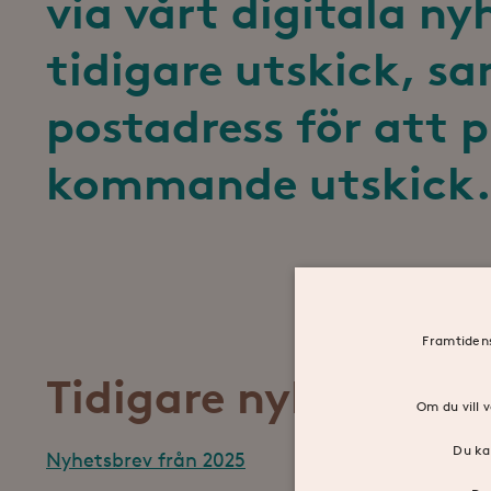
via vårt digitala ny
tidigare utskick, s
postadress för att 
kommande utskick
Framtidens
Tidigare nyhetsbrev
Om du vill v
Du ka
Nyhetsbrev från 2025