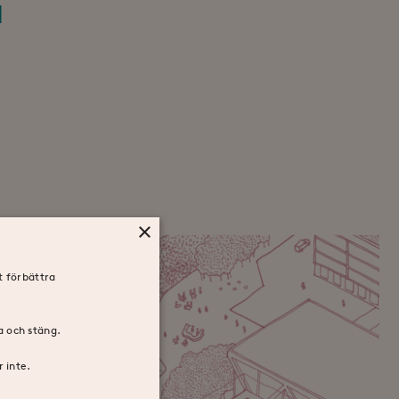
u
×
t förbättra
ra och stäng.
 inte.