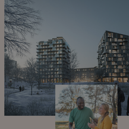
_ga
1 år 1
Google LLC
månad
.framtidensstoraskondal.se
_ga_E9LERKV2DE
.framtidensstoraskondal.se
1 år 1
månad