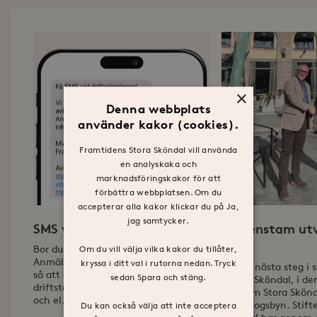
×
Denna webbplats
använder kakor (cookies).
Framtidens Stora Sköndal vill använda
en analyskaka och
marknadsföringskakor för att
förbättra webbplatsen. Om du
accepterar alla kakor klickar du på Ja,
jag samtycker.
SMS vid driftstörningar
Wallenstam utv
3A
Bor du på området Stora Sköndal?
Om du vill välja vilka kakor du tillåter,
Anmäl dig då till vår nya SMS-tjänst,
kryssa i ditt val i rutorna nedan. Tryck
Nu tas nästa steg i 
så att du kan få meddelande vid
sedan Spara och stäng.
i Stora Sköndal, i de
driftstörningar i t.ex. vatten, värme
program Stora Skönd
och el.
3A - Skogsbyn. Stift
Du kan också välja att inte acceptera