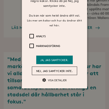
Sköndal har genom 
några kakor. Klicka då på Nej, jag
Stora Sköndals Fram
samtycker inte.
valt att upplåta mar
område – cirka 60 00
Du kan när som helst ändra ditt val.
byggaktören Wallen
Läs mer om kakor och hur du ändrar ditt
val här.
LÄS MER
LÄS MER
ANALYS
MARKNADSFÖRING
"Med en unik position som
JA, JAG SAMTYCKER.
markägare nära stad och natur har
NEJ, JAG SAMTYCKER INTE.
vi alldeles speciella möjligheter att
tillsammans med våra
VISA DETALJER
samarbetspartners förverkliga en
stadsdel där hållbarhet står i
Analys
Marknadsföring
fokus."
Analyscookies används för att se hur