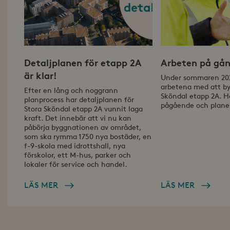
Detaljplanen för etapp 2A
Arbeten på gå
är klar!
Under sommaren 202
arbetena med att by
Efter en lång och noggrann
Sköndal etapp 2A. Hä
planprocess har detaljplanen för
pågående och plane
Stora Sköndal etapp 2A vunnit laga
kraft. Det innebär att vi nu kan
påbörja byggnationen av området,
som ska rymma 1750 nya bostäder, en
f-9-skola med idrottshall, nya
förskolor, ett M-hus, parker och
lokaler för service och handel.
LÄS MER
LÄS MER